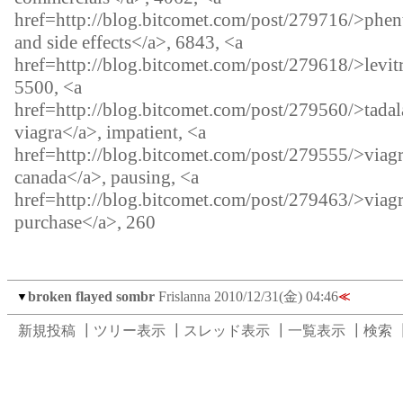
href=http://blog.bitcomet.com/post/279716/>phen
and side effects</a>, 6843, <a
href=http://blog.bitcomet.com/post/279618/>levit
5500, <a
href=http://blog.bitcomet.com/post/279560/>tadala
viagra</a>, impatient, <a
href=http://blog.bitcomet.com/post/279555/>viagr
canada</a>, pausing, <a
href=http://blog.bitcomet.com/post/279463/>viagr
purchase</a>, 260
broken flayed sombr
Frislanna
2010/12/31(金) 04:46
▼
≪
新規投稿
┃
ツリー表示
┃
スレッド表示
┃
一覧表示
┃
検索