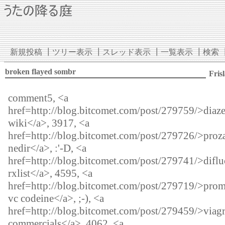
新規投稿
┃
ツリー表示
┃
スレッド表示
┃
一覧表示
┃
検索
broken flayed sombr
Fris
comment5, <a
href=http://blog.bitcomet.com/post/279759/>dia
wiki</a>, 3917, <a
href=http://blog.bitcomet.com/post/279726/>proz
nedir</a>, :'-D, <a
href=http://blog.bitcomet.com/post/279741/>diflu
rxlist</a>, 4595, <a
href=http://blog.bitcomet.com/post/279719/>prom
vc codeine</a>, ;-), <a
href=http://blog.bitcomet.com/post/279459/>viag
commercials</a>, 4062, <a