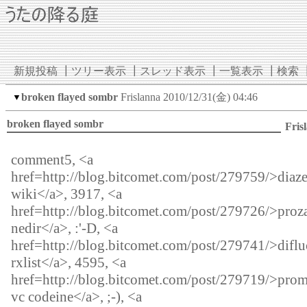
新規投稿
┃
ツリー表示
┃
スレッド表示
┃
一覧表示
┃
検索
broken flayed sombr
Frislanna
2010/12/31(金) 04:46
▼
broken flayed sombr
Fris
comment5, <a
href=http://blog.bitcomet.com/post/279759/>dia
wiki</a>, 3917, <a
href=http://blog.bitcomet.com/post/279726/>proz
nedir</a>, :'-D, <a
href=http://blog.bitcomet.com/post/279741/>diflu
rxlist</a>, 4595, <a
href=http://blog.bitcomet.com/post/279719/>prom
vc codeine</a>, ;-), <a