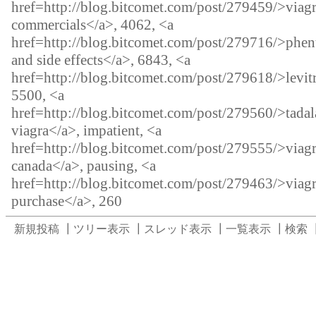
href=http://blog.bitcomet.com/post/279459/>viag
commercials</a>, 4062, <a
href=http://blog.bitcomet.com/post/279716/>phen
and side effects</a>, 6843, <a
href=http://blog.bitcomet.com/post/279618/>levit
5500, <a
href=http://blog.bitcomet.com/post/279560/>tadala
viagra</a>, impatient, <a
href=http://blog.bitcomet.com/post/279555/>viagr
canada</a>, pausing, <a
href=http://blog.bitcomet.com/post/279463/>viagr
purchase</a>, 260
新規投稿
┃
ツリー表示
┃
スレッド表示
┃
一覧表示
┃
検索