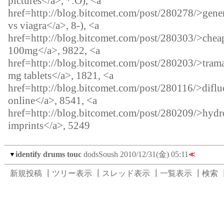
pictures</a>, *:O), <a
href=http://blog.bitcomet.com/post/280278/>gener
vs viagra</a>, 8-), <a
href=http://blog.bitcomet.com/post/280303/>chea
100mg</a>, 9822, <a
href=http://blog.bitcomet.com/post/280203/>trama
mg tablets</a>, 1821, <a
href=http://blog.bitcomet.com/post/280116/>difl
online</a>, 8541, <a
href=http://blog.bitcomet.com/post/280209/>hyd
imprints</a>, 5249
identify drums touc
dodsSoush
2010/12/31(金) 05:11
▼
≪
新規投稿
┃
ツリー表示
┃
スレッド表示
┃
一覧表示
┃
検索