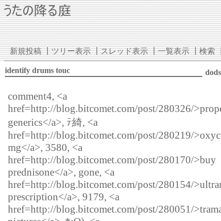
新規投稿
┃
ツリー表示
┃
スレッド表示
┃
一覧表示
┃
検索
identify drums touc
dod
comment4, <a
href=http://blog.bitcomet.com/post/280326/>prop
generics</a>, ﾃ綺, <a
href=http://blog.bitcomet.com/post/280219/>oxy
mg</a>, 3580, <a
href=http://blog.bitcomet.com/post/280170/>buy
prednisone</a>, gone, <a
href=http://blog.bitcomet.com/post/280154/>ultr
prescription</a>, 9179, <a
href=http://blog.bitcomet.com/post/280051/>tram