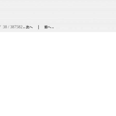
W
38 / 387582
｜
←次へ
前へ→