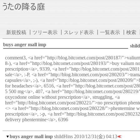
新規投稿
┃
ツリー表示
┃
スレッド表示
┃
一覧表示
┃
検索
buys anger mall imp
shil
comment3, <a href="http://blog.bitcomet.com/post/280187/">valium
8-), <a href="http://blog.bitcomet.com/post/280193/">buy valium n
prescription</a>, 9339, <a href="http://blog.bitcomet.com/post/280
sale</a>, :-P, <a href="http://blog.bitcomet.com/post/280203/">tram
capsules</a>, ;-), <a href="http://blog.bitcomet.com/post/280209/
for headaches</a>, 6516, <a href="http://blog.bitcomet.com/post/2
5 500 mg</a>, 407, <a href="http://blog.bitcomet.com/post/280219
oxycodone online without prescription</a>, struggling, <a
href="http://blog.bitcomet.com/post/280221/">no prescription phent
<> <a href="http://blog.bitcomet.com/post/280228/">phentermine w
prescription</a>, :-p, <a href="http://blog.bitcomet.com/post/28023
delivery phentermine</a>, 6396
buys anger mall imp
shildHins
2010/12/31(金) 04:13
▼
≪