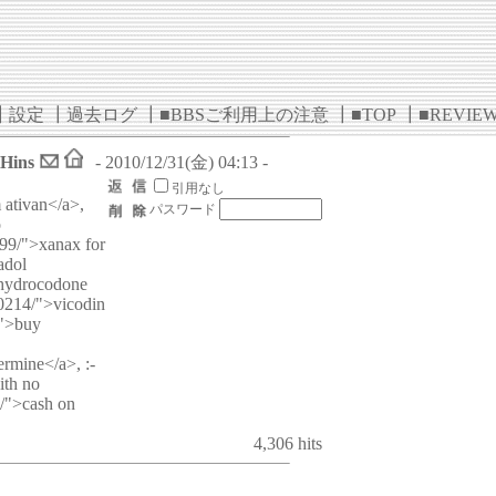
┃
設定
┃
過去ログ
┃
■BBSご利用上の注意
┃
■TOP
┃
■REVIE
dHins
- 2010/12/31(金) 04:13 -
引用なし
 ativan</a>,
パスワード
o
199/">xanax for
adol
">hydrocodone
80214/">vicodin
/">buy
ermine</a>, :-
ith no
2/">cash on
4,306 hits