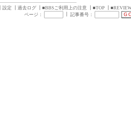
┃
設定
┃
過去ログ
┃
■BBSご利用上の注意
┃
■TOP
┃
■REVIE
┃
ページ：
記事番号：