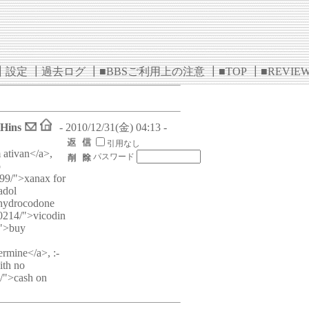
┃
設定
┃
過去ログ
┃
■BBSご利用上の注意
┃
■TOP
┃
■REVIE
dHins
- 2010/12/31(金) 04:13 -
引用なし
 ativan</a>,
パスワード
o
199/">xanax for
adol
">hydrocodone
80214/">vicodin
/">buy
ermine</a>, :-
ith no
2/">cash on