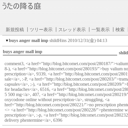
新規投稿
┃
ツリー表示
┃
スレッド表示
┃
一覧表示
┃
検索
buys anger mall imp
shildHins
2010/12/31(金) 04:13
▼
buys anger mall imp
shil
comment3, <a href="http://blog.bitcomet.com/post/280187/">valium
8-), <a href="http://blog.bitcomet.com/post/280193/">buy valium n
prescription</a>, 9339, <a href="http://blog.bitcomet.com/post/280
sale</a>, :-P, <a href="http://blog.bitcomet.com/post/280203/">tram
capsules</a>, ;-), <a href="http://blog.bitcomet.com/post/280209/
for headaches</a>, 6516, <a href="http://blog.bitcomet.com/post/2
5 500 mg</a>, 407, <a href="http://blog.bitcomet.com/post/280219
oxycodone online without prescription</a>, struggling, <a
href="http://blog.bitcomet.com/post/280221/">no prescription phent
<> <a href="http://blog.bitcomet.com/post/280228/">phentermine w
prescription</a>, :-p, <a href="http://blog.bitcomet.com/post/28023
delivery phentermine</a>, 6396