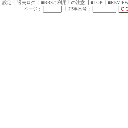
┃
設定
┃
過去ログ
┃
■BBSご利用上の注意
┃
■TOP
┃
■REVIE
┃
ページ：
記事番号：