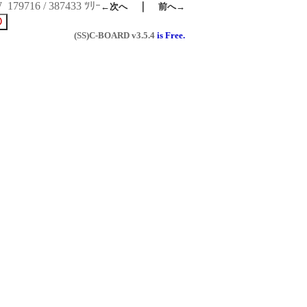
W
179716 / 387433 ﾂﾘｰ
｜
←次へ
前へ→
(SS)C-BOARD
v3.5.4
is Free.