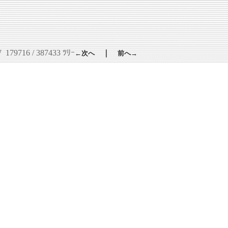
W
179716 / 387433 ﾂﾘｰ
｜
←次へ
前へ→