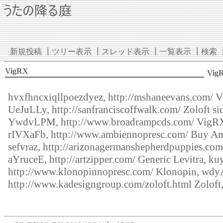
新規投稿
┃
ツリー表示
┃
スレッド表示
┃
一覧表示
┃
検索
VigRX
Vig
hvxfhncxiqllpoezdyez,
http://mshaneevans.com/
V
UeJuLLy,
http://sanfranciscoffwalk.com/
Zoloft sid
YwdvLPM,
http://www.broadrampcds.com/
VigRX
rIVXaFb,
http://www.ambiennopresc.com/
Buy Am
sefvraz,
http://arizonagermanshepherdpuppies.com
aYruceE,
http://artzipper.com/
Generic Levitra, k
http://www.klonopinnopresc.com/
Klonopin, wdy
http://www.kadesigngroup.com/zoloft.html
Zoloft