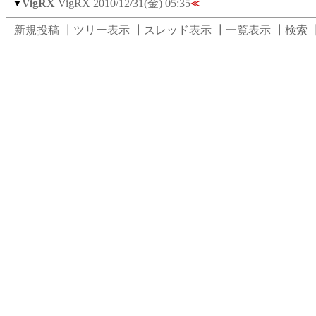
VigRX
VigRX
2010/12/31(金) 05:35
▼
≪
新規投稿
┃
ツリー表示
┃
スレッド表示
┃
一覧表示
┃
検索