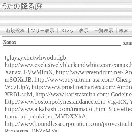
新規投稿
┃
ツリー表示
┃
スレッド表示
┃
一覧表示
┃
検索
Xanax
Xan
tglayzyxbutwhwododgb,
http://www.exclusivelyblackandwhite.com/xanax.
Xanax, FVwMlmX,
http://www.ravendrum.net/
Am
mSQXuJB,
http://www.buyultram-usa.com/
Cheap 
WqzLlpY,
http://www.proslinecharters.com/
Ambie
XRBLsuM,
http://www.karistasmith.com/
Codeine
http://www.bostonpolynesiandance.com
Vig-RX, 
http://www.alkabashi.com/tramadol.html
Side effec
tramadol painkiller, MVDXXhA,
http://www.boundlesscorporation.com/provestra.h
Provestra, DbZcMYa.