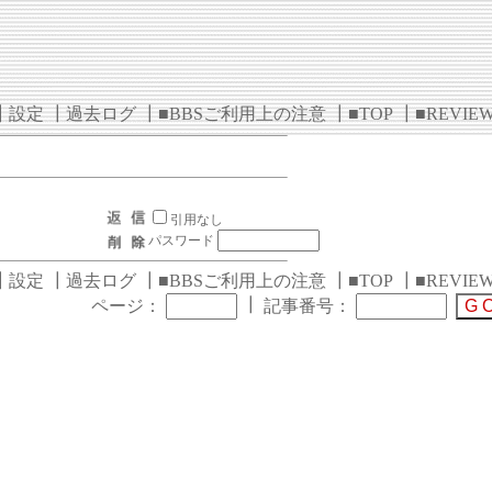
┃
設定
┃
過去ログ
┃
■BBSご利用上の注意
┃
■TOP
┃
■REVIE
引用なし
パスワード
┃
設定
┃
過去ログ
┃
■BBSご利用上の注意
┃
■TOP
┃
■REVIE
┃
ページ：
記事番号：