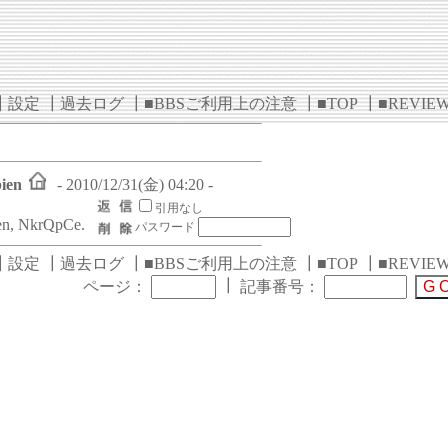
┃
設定
┃
過去ログ
┃
■BBSご利用上の注意
┃
■TOP
┃
■REVIE
ien
- 2010/12/31(金) 04:20 -
引用なし
n, NkrQpCe.
パスワード
┃
設定
┃
過去ログ
┃
■BBSご利用上の注意
┃
■TOP
┃
■REVIE
┃
ページ：
記事番号：