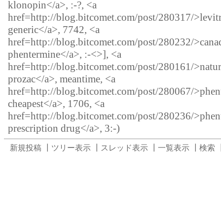
klonopin</a>, :-?, <a
href=http://blog.bitcomet.com/post/280317/>levit
generic</a>, 7742, <a
href=http://blog.bitcomet.com/post/280232/>cana
phentermine</a>, :-<>], <a
href=http://blog.bitcomet.com/post/280161/>natur
prozac</a>, meantime, <a
href=http://blog.bitcomet.com/post/280067/>phen
cheapest</a>, 1706, <a
href=http://blog.bitcomet.com/post/280236/>phen
prescription drug</a>, 3:-)
新規投稿
┃
ツリー表示
┃
スレッド表示
┃
一覧表示
┃
検索