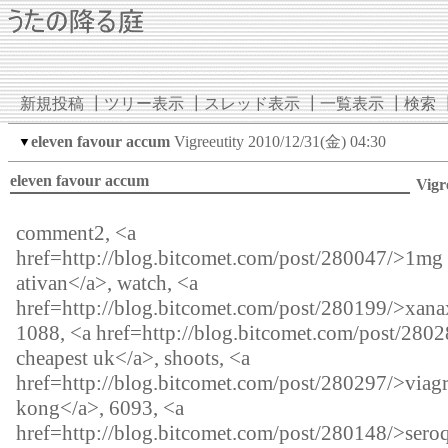
新規投稿
┃
ツリー表示
┃
スレッド表示
┃
一覧表示
┃
検索
eleven favour accum
Vigreeutity
2010/12/31(金) 04:30
▼
eleven favour accum
Vigr
comment2, <a
href=http://blog.bitcomet.com/post/280047/>1mg
ativan</a>, watch, <a
href=http://blog.bitcomet.com/post/280199/>xanax
1088, <a href=http://blog.bitcomet.com/post/2802
cheapest uk</a>, shoots, <a
href=http://blog.bitcomet.com/post/280297/>viagr
kong</a>, 6093, <a
href=http://blog.bitcomet.com/post/280148/>sero