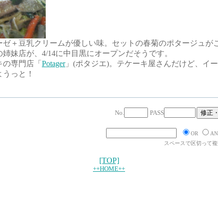
ーゼ＋豆乳クリームが優しい味。セットの春菊のポタージュが
姉妹店が、4/14に中目黒にオープンだそうです。
キの専門店「
Potager
」(ポタジエ)。テケーキ屋さんだけど、イ
ようっと！
No.
PASS
OR
AN
スペースで区切って複
[TOP]
++HOME++