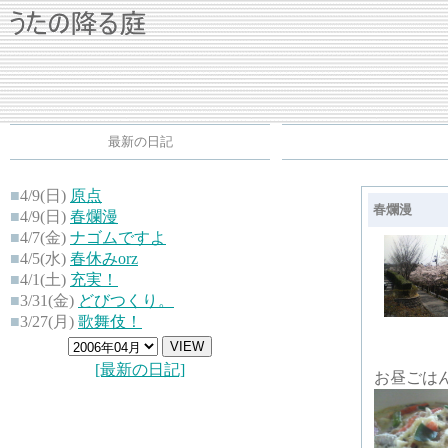
最新の日記
■
4/9(日)
原点
春爛漫
■
4/9(日)
春爛漫
■
4/7(金)
ナゴムですよ
■
4/5(水)
春休みorz
■
4/1(土)
充実！
■
3/31(金)
どびつくり。
■
3/27(月)
歌舞伎！
[最新の日記]
お昼ごは