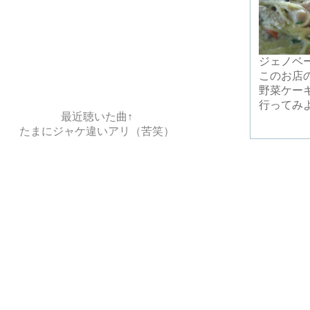
ジェノベ
このお店の
野菜ケー
行ってみ
最近聴いた曲↑
たまにジャケ違いアリ（苦笑）