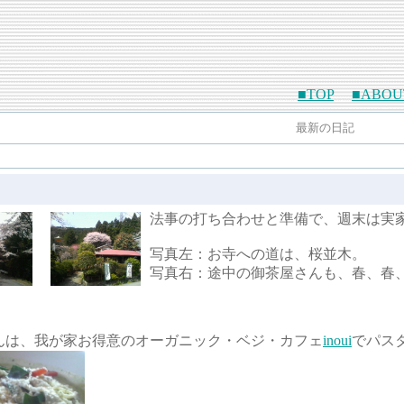
■TOP
■ABOU
最新の日記
法事の打ち合わせと準備で、週末は実
写真左：お寺への道は、桜並木。
写真右：途中の御茶屋さんも、春、春
んは、我が家お得意のオーガニック・ベジ・カフェ
inoui
でパス