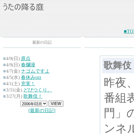
■TO
最新の日記
■
4/9(日)
原点
歌舞伎
■
4/9(日)
春爛漫
■
4/7(金)
ナゴムですよ
■
4/5(水)
春休みorz
昨夜
■
4/1(土)
充実！
■
3/31(金)
どびつくり。
番組
■
3/27(月)
歌舞伎！
門」
[最新の日記]
ンネ