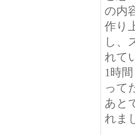
の内
作り
し、
れて
1時
って
あと
れま