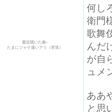
何し
衛門
歌舞
最近聴いた曲↑
んだ
たまにジャケ違いアリ（苦笑）
が自
ュメ
ああ
と思