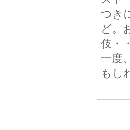
つき
ど。
伎・
一度
もし