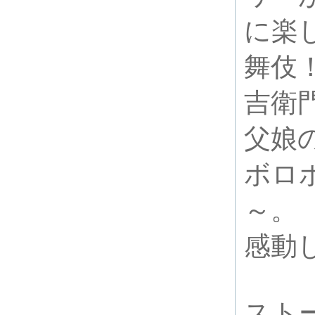
に楽
舞伎
吉衛
父娘
ボロ
～。
感動
スト