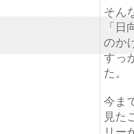
そん
「日
のか
すっ
た。
今ま
見た
リー