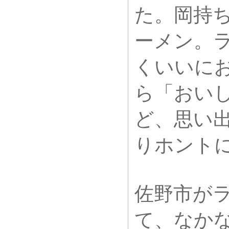
た。岡持
ーメン。
くいいに
ら「おい
ど、思い
りホント
佐野市が
て、なか