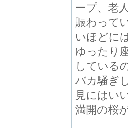
ープ、老
賑わって
いほどに
ゆったり
している
バカ騒ぎ
見にはい
満開の桜