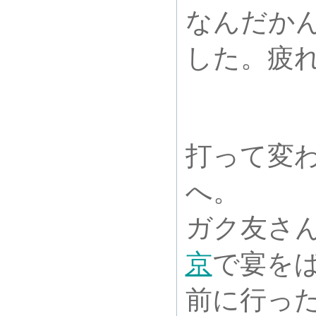
なんだか
した。疲
打って変
へ。
ガク友さ
京
で宴を
前に行っ