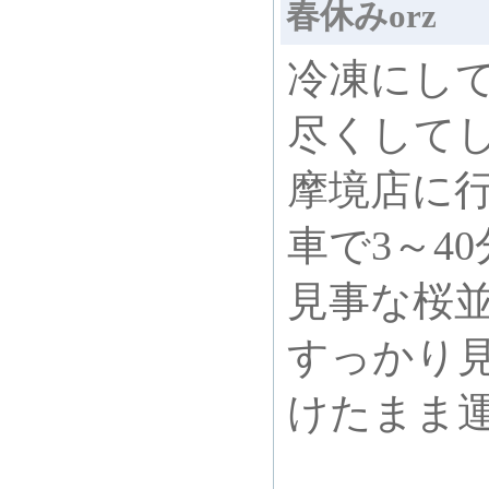
春休みorz
冷凍にし
尽くして
摩境店に
車で3～4
見事な桜
すっかり
けたまま