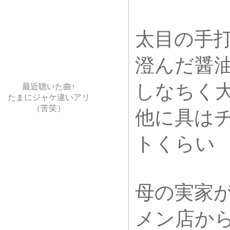
太目の手
澄んだ醤
しなちく
最近聴いた曲↑
たまにジャケ違いアリ
（苦笑）
他に具は
トくらい
母の実家
メン店か