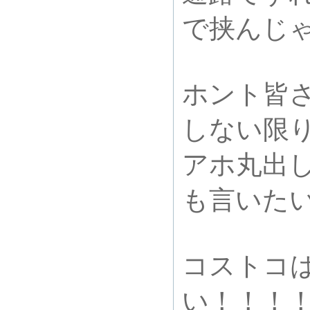
で挟んじ
ホント皆
しない限
アホ丸出
も言いた
コストコ
い！！！