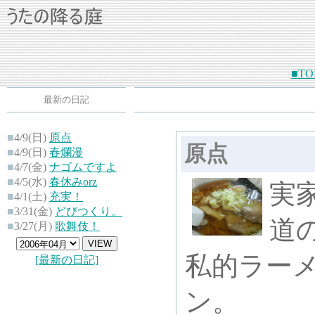
■TO
最新の日記
■
4/9(日)
原点
原点
■
4/9(日)
春爛漫
■
4/7(金)
ナゴムですよ
■
4/5(水)
春休みorz
実
■
4/1(土)
充実！
■
3/31(金)
どびつくり。
道
■
3/27(月)
歌舞伎！
私的ラー
[最新の日記]
ン。