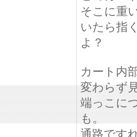
そこに重
いたら指
よ？
カート内
変わらず
端っこに
も。
通路です