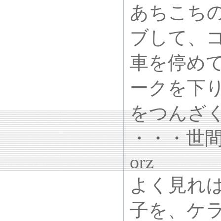
あちこち
ブして、
車を停め
ークを下
をつんざ
・・・世
orz
よく見れ
子を、ケ