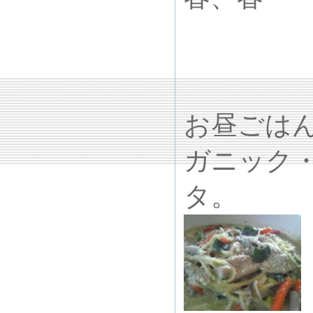
お昼ごは
ガニック
タ。