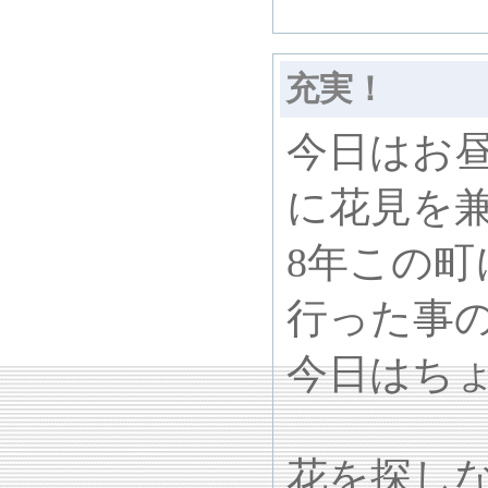
充実！
今日はお
に花見を
8年この
行った事
今日はち
花を探し