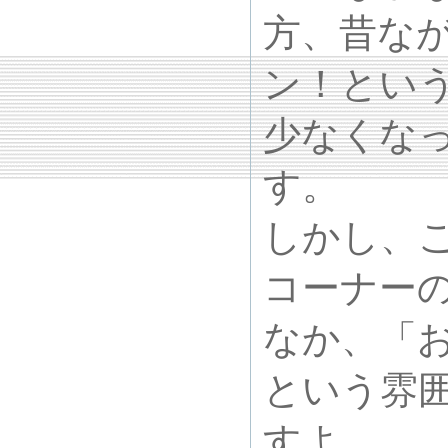
方、昔な
ン！とい
少なくな
す。
しかし、
コーナー
なか、「
という雰
すよ。