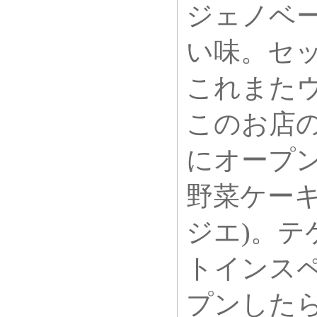
ジェノベ
い味。セ
これまた
このお店の
にオープ
野菜ケー
ジエ)。
トインス
プンした