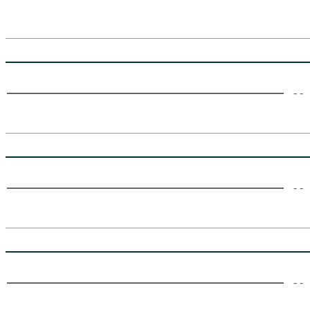
- -
- -
- -