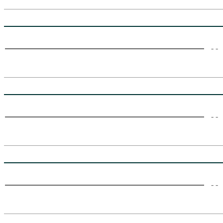
- -
- -
- -