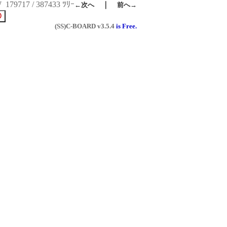
W
179717 / 387433 ﾂﾘｰ
｜
←次へ
前へ→
(SS)C-BOARD
v3.5.4
is Free.