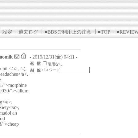
┃
設定
┃
過去ログ
┃
■BBSご利用上の注意
┃
■TOP
┃
■REVIE
momilt
- 2010/12/31(金) 04:11 -
引用なし
ill</a>, :'-),
パスワード
headaches</a>,
g
031/">morphine
80039/">valium
ng</a>,
xiety</a>,
amadol an
cod
63/">cheap