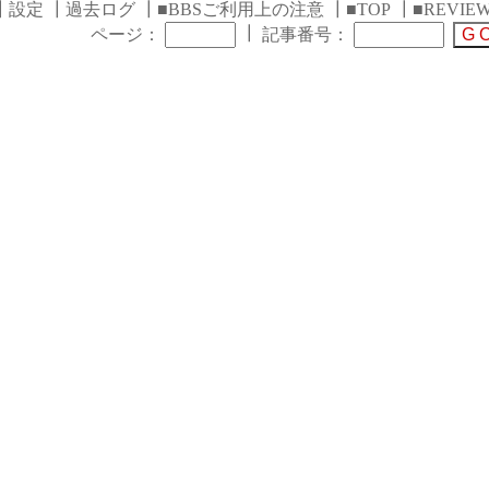
┃
設定
┃
過去ログ
┃
■BBSご利用上の注意
┃
■TOP
┃
■REVIE
┃
ページ：
記事番号：