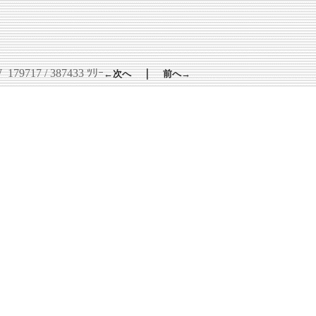
W
179717 / 387433 ﾂﾘｰ
｜
←次へ
前へ→