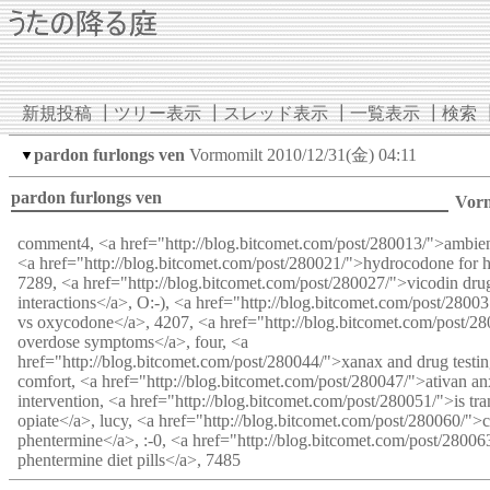
新規投稿
┃
ツリー表示
┃
スレッド表示
┃
一覧表示
┃
検索
pardon furlongs ven
Vormomilt
2010/12/31(金) 04:11
▼
pardon furlongs ven
Vor
comment4, <a href="http://blog.bitcomet.com/post/280013/">ambien p
<a href="http://blog.bitcomet.com/post/280021/">hydrocodone for 
7289, <a href="http://blog.bitcomet.com/post/280027/">vicodin dru
interactions</a>, O:-), <a href="http://blog.bitcomet.com/post/280
vs oxycodone</a>, 4207, <a href="http://blog.bitcomet.com/post/2
overdose symptoms</a>, four, <a
href="http://blog.bitcomet.com/post/280044/">xanax and drug testi
comfort, <a href="http://blog.bitcomet.com/post/280047/">ativan an
intervention, <a href="http://blog.bitcomet.com/post/280051/">is tr
opiate</a>, lucy, <a href="http://blog.bitcomet.com/post/280060/">
phentermine</a>, :-0, <a href="http://blog.bitcomet.com/post/2800
phentermine diet pills</a>, 7485