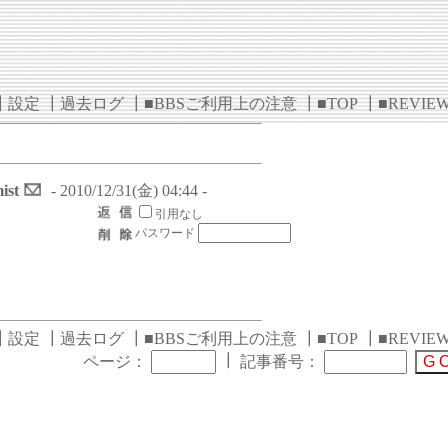
┃
設定
┃
過去ログ
┃
■BBSご利用上の注意
┃
■TOP
┃
■REVIE
ist
- 2010/12/31(金) 04:44 -
引用なし
パスワード
┃
設定
┃
過去ログ
┃
■BBSご利用上の注意
┃
■TOP
┃
■REVIE
┃
ページ：
記事番号：