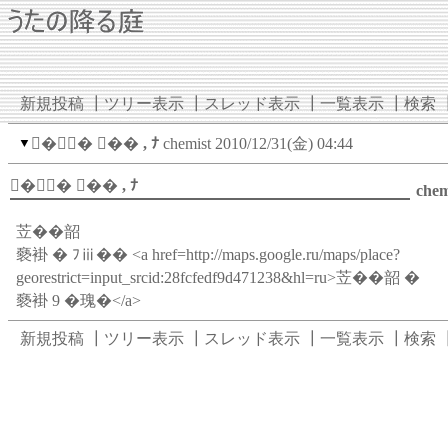
新規投稿
┃
ツリー表示
┃
スレッド表示
┃
一覧表示
┃
検索
▼
�� �� , ﾅ
chemist
2010/12/31(金) 04:44
�� �� , ﾅ
chem
苙��韶
褻褂 � ﾌⅲ�� <a href=http://maps.google.ru/maps/place?
georestrict=input_srcid:28fcfedf9d471238&hl=ru>苙��韶 �
褻褂 9 �瑰�</a>
新規投稿
┃
ツリー表示
┃
スレッド表示
┃
一覧表示
┃
検索