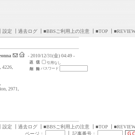
┃
設定
┃
過去ログ
┃
■BBSご利用上の注意
┃
■TOP
┃
■REVIE
eonna
- 2010/12/31(金) 04:49 -
引用なし
, 4226,
パスワード
,
ion, 2971,
┃
設定
┃
過去ログ
┃
■BBSご利用上の注意
┃
■TOP
┃
■REVIE
┃
ページ：
記事番号：