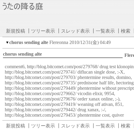
新規投稿
┃
ツリー表示
┃
スレッド表示
┃
一覧表示
┃
検索
chorus sending alte
Flereonna
2010/12/31(金) 04:49
▼
chorus sending alte
Fler
comment6,
http://blog.bitcomet.com/post/279768/
drug test klonopin
http://blog.bitcomet.com/post/279741/
diflucan single dose, :-X,
http://blog.bitcomet.com/post/279703/
phentermine results, domino,
http://blog.bitcomet.com/post/279735/
prednisone half life, hectoring
http://blog.bitcomet.com/post/279449/
phentermine without prescript
http://blog.bitcomet.com/post/279662/
vicodin elixir, 9954,
http://blog.bitcomet.com/post/279676/
order xanax online, ;-),
http://blog.bitcomet.com/post/279419/
weaning off ativan, 851,
http://blog.bitcomet.com/post/279442/
drug xanax, :-/,
http://blog.bitcomet.com/post/279453/
phentermine cost, quiver
新規投稿
┃
ツリー表示
┃
スレッド表示
┃
一覧表示
┃
検索