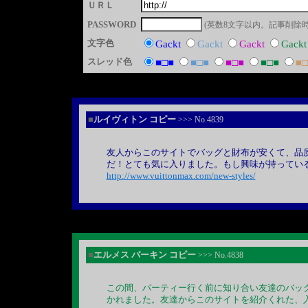
ＵＲＬ
PASSWORD
(英数8文字以内。記事削除時
文字色
Gackt
Gackt
Gackt
Gackt
スレッド色
■□■
■□■
■□■
■□■
■□
■
ルイヴィトン コピー
>>> No.4839
友人からこのサイトでバッグと財布が安くて、品
だ！とても気に入りました。もし興味が持ってい
http://www.vuittonmax.com/new-styles/
■
エルメス バーキン コピー
>>> No.4838
この間、パーティー行く前に知り合い友達のバッ
かれました。友達からこのサイトを紹介くれた、