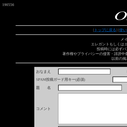
190556
[
トップに戻る
] [
使い
メ
エレガントもしくは
投稿時には必ずパ
著作権やプライバシーの侵害・誹謗中
以前の掲
おなまえ
SPAM投稿ガード用キー(必須)
題 名
コメント