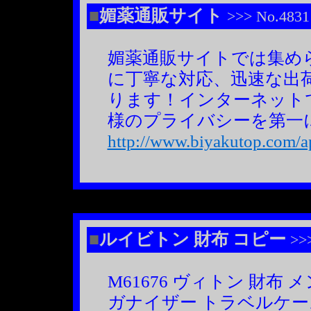
■
媚薬通販サイト
>>> No.4831
媚薬通販サイトでは集め
に丁寧な対応、迅速な出
ります！インターネット
様のプライバシーを第一
http://www.biyakutop.com/aph
■
ルイビトン 財布 コピー
>>>
M61676 ヴィトン 財
ガナイザー トラベルケ