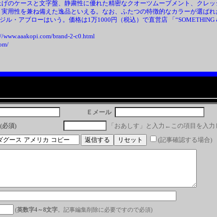
仕上げのケースと文字盤、静粛性に優れた精密なクオーツムーブメント、クレ
性と実用性を兼ね備えた逸品といえる。なお、ふたつの特徴的なカラーが選ば
ル・アブローはいう。価格は1万1000円（税込）で直営店 「“SOMETHING & ASSOC
aaakopi.com/brand-2-c0.html
om/
Ｅメール
(必須)
「おあしす」と入力←この項目を入力
(記事確認する場合)
(
英数字4～8文字
。記事編集削除に必要ですので必須)